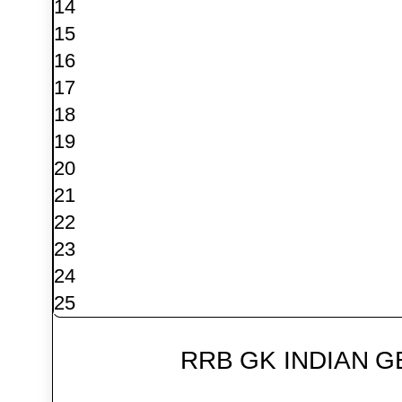
14
15
16
17
18
19
20
21
22
23
24
25
RRB GK INDIAN 