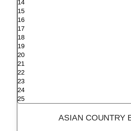
14
15
16
17
18
19
20
21
22
23
24
25
ASIAN COUNTRY 