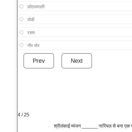
कोठथमल्ली
तोडी
रसम
नीर मोर
4 / 25
श्रीलंकाई व्यंजन ______ नारियल से बना एक 