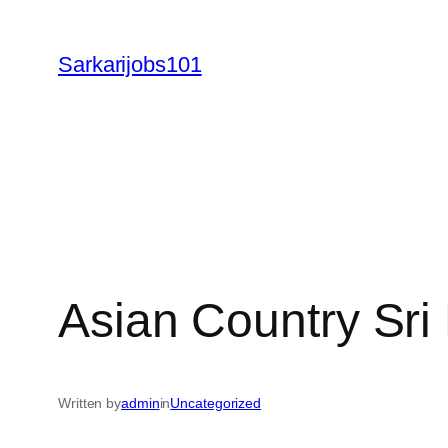
Skip
to
Sarkarijobs101
content
Asian Country Sri
Written by
admin
in
Uncategorized