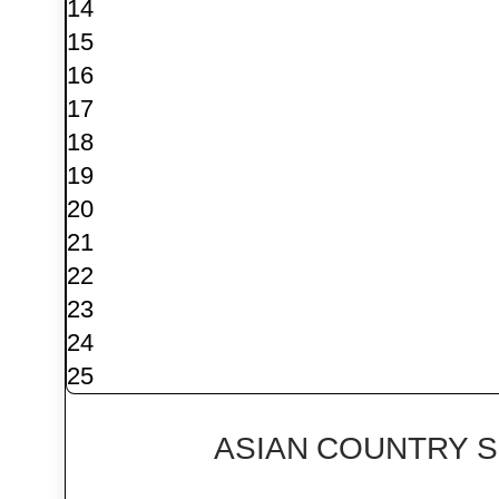
14
15
16
17
18
19
20
21
22
23
24
25
ASIAN COUNTRY S