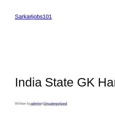
Skip
to
Sarkarijobs101
content
India State GK Ha
Written by
admin
in
Uncategorized