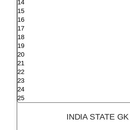
14
15
16
17
18
19
20
21
22
23
24
25
INDIA STATE G