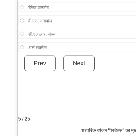
डेरेक वाल्कोट
वी.एस. नायपॉल
सी.एल.आर. जेम्स
अर्ल लवलेस
5 / 25
पारंपरिक व्यंजन “पेस्टेल्स” का