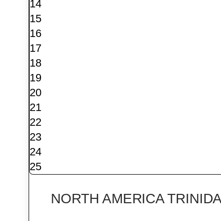
14
15
16
17
18
19
20
21
22
23
24
25
NORTH AMERICA TRINID