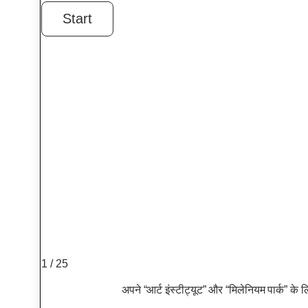
1 / 25
अपने “आर्ट इंस्टीट्यूट” और “मिलेनियम पार्क” क