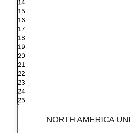
14
15
16
17
18
19
20
21
22
23
24
25
NORTH AMERICA UNI