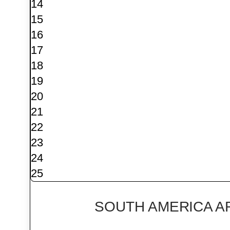
14
15
16
17
18
19
20
21
22
23
24
25
SOUTH AMERICA A