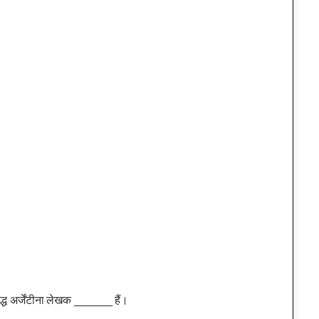
द्ध अर्जेंटीना लेखक ______ हैं।