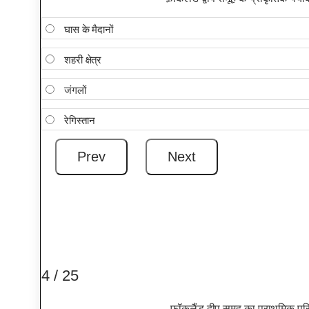
घास के मैदानों
शहरी क्षेत्र
जंगलों
रेगिस्तान
4 / 25
फ़ॉकलैंड द्वीप समूह का प्राथमिक