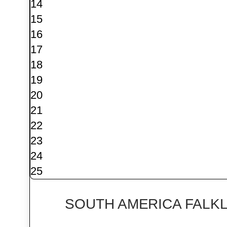
14
15
16
17
18
19
20
21
22
23
24
25
SOUTH AMERICA FALKL