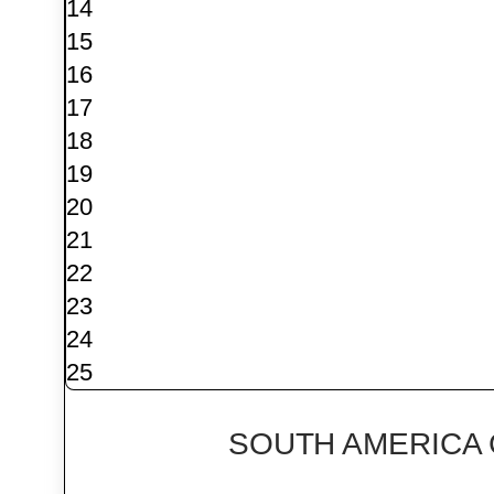
14
15
16
17
18
19
20
21
22
23
24
25
SOUTH AMERICA 