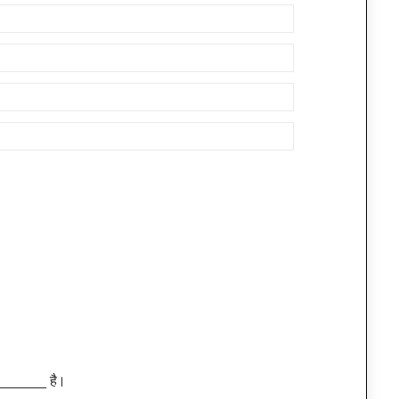
षी ______ है।