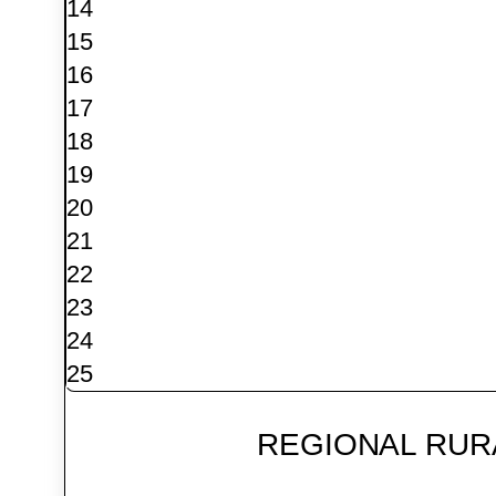
14
15
16
17
18
19
20
21
22
23
24
25
REGIONAL RUR